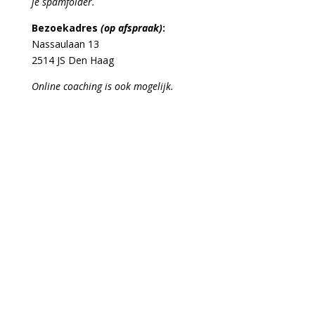
je spamfolder.
Bezoekadres
(op afspraak)
:
Nassaulaan 13
2514 JS Den Haag
Online coaching is ook mogelijk.

