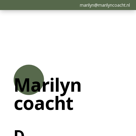
marilyn@marilyncoacht.nl
Marilyn
coacht