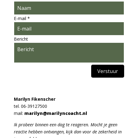
E-
mail
E-mail
*
Naam
Bericht
Verstuur
Marilyn Fikenscher
tel. 06-39127500
mail:
marilyn@marilyncoacht.nl
Ik probeer binnen een dag te reageren. Mocht je geen
reactie hebben ontvangen, kijk dan voor de zekerheid in